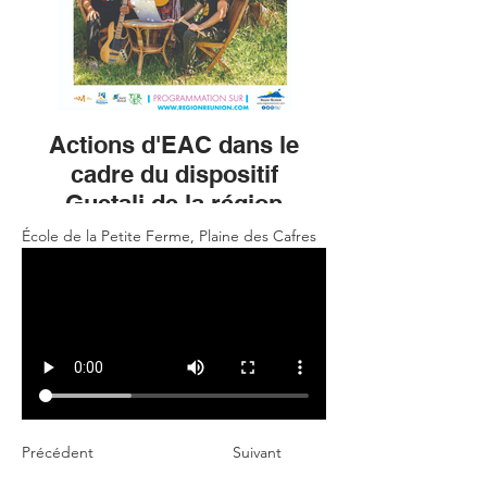
Actions d'EAC dans le
cadre du dispositif
Guetali de la région
Réunion
École de la Petite Ferme, Plaine des Cafres
Précédent
Suivant